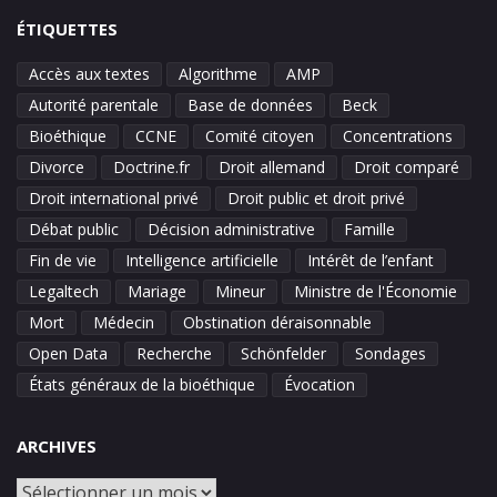
ÉTIQUETTES
Accès aux textes
Algorithme
AMP
Autorité parentale
Base de données
Beck
Bioéthique
CCNE
Comité citoyen
Concentrations
Divorce
Doctrine.fr
Droit allemand
Droit comparé
Droit international privé
Droit public et droit privé
Débat public
Décision administrative
Famille
Fin de vie
Intelligence artificielle
Intérêt de l’enfant
Legaltech
Mariage
Mineur
Ministre de l'Économie
Mort
Médecin
Obstination déraisonnable
Open Data
Recherche
Schönfelder
Sondages
États généraux de la bioéthique
Évocation
ARCHIVES
Archives