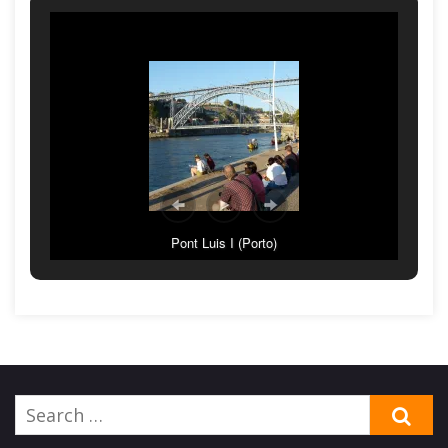
Pont Luis I (Porto)
Search
SE
for: