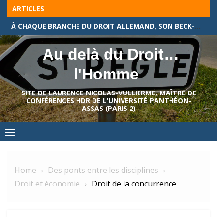
Skip
ARTICLES
to
À CHAQUE BRANCHE DU DROIT ALLEMAND, SON BECK-TEXTE !
content
Au delà du Droit…
l'Homme
SITE DE LAURENCE NICOLAS-VULLIERME, MAÎTRE DE
CONFÉRENCES HDR DE L'UNIVERSITÉ PANTHÉON-
ASSAS (PARIS 2)
Home
Des ponts entre les disciplines
Droit et économie
Droit de la concurrence