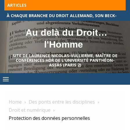
Skip
ARTICLES
to
À CHAQUE BRANCHE DU DROIT ALLEMAND, SON BECK-TEXTE !
content
Au delà du Droit…
l'Homme
SITE DE LAURENCE NICOLAS-VULLIERME, MAÎTRE DE
CONFÉRENCES HDR DE L'UNIVERSITÉ PANTHÉON-
ASSAS (PARIS 2)
Home
Des ponts entre les disciplines
Droit et numérique
Protection des données personnelles