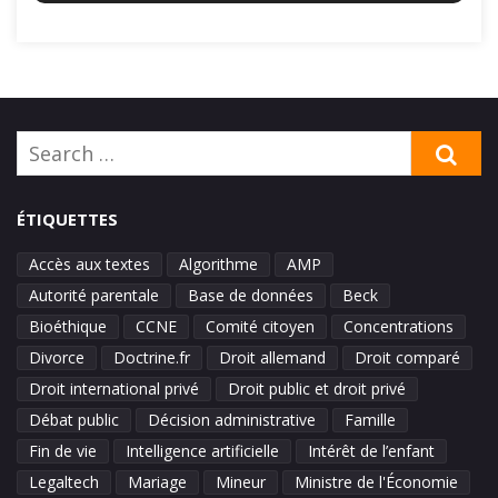
Search
SE
for:
ÉTIQUETTES
Accès aux textes
Algorithme
AMP
Autorité parentale
Base de données
Beck
Bioéthique
CCNE
Comité citoyen
Concentrations
Divorce
Doctrine.fr
Droit allemand
Droit comparé
Droit international privé
Droit public et droit privé
Débat public
Décision administrative
Famille
Fin de vie
Intelligence artificielle
Intérêt de l’enfant
Legaltech
Mariage
Mineur
Ministre de l'Économie