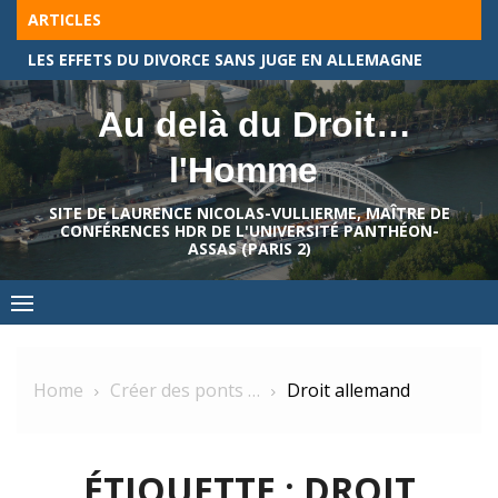
Skip
ARTICLES
to
À CHAQUE BRANCHE DU DROIT ALLEMAND, SON BECK-TEXTE !
content
Au delà du Droit…
l'Homme
SITE DE LAURENCE NICOLAS-VULLIERME, MAÎTRE DE
CONFÉRENCES HDR DE L'UNIVERSITÉ PANTHÉON-
ASSAS (PARIS 2)
Home
Créer des ponts …
Droit allemand
ÉTIQUETTE :
DROIT