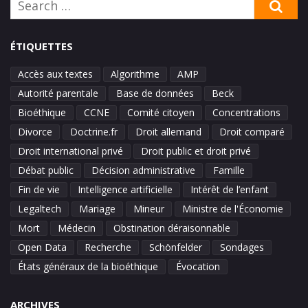
SE
for:
ÉTIQUETTES
Accès aux textes
Algorithme
AMP
Autorité parentale
Base de données
Beck
Bioéthique
CCNE
Comité citoyen
Concentrations
Divorce
Doctrine.fr
Droit allemand
Droit comparé
Droit international privé
Droit public et droit privé
Débat public
Décision administrative
Famille
Fin de vie
Intelligence artificielle
Intérêt de l’enfant
Legaltech
Mariage
Mineur
Ministre de l'Économie
Mort
Médecin
Obstination déraisonnable
Open Data
Recherche
Schönfelder
Sondages
États généraux de la bioéthique
Évocation
ARCHIVES