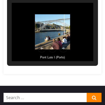
Pont Luis I (Porto)
Search
SE
for: