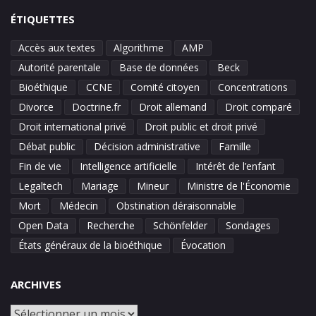
ÉTIQUETTES
Accès aux textes
Algorithme
AMP
Autorité parentale
Base de données
Beck
Bioéthique
CCNE
Comité citoyen
Concentrations
Divorce
Doctrine.fr
Droit allemand
Droit comparé
Droit international privé
Droit public et droit privé
Débat public
Décision administrative
Famille
Fin de vie
Intelligence artificielle
Intérêt de l’enfant
Legaltech
Mariage
Mineur
Ministre de l'Économie
Mort
Médecin
Obstination déraisonnable
Open Data
Recherche
Schönfelder
Sondages
États généraux de la bioéthique
Évocation
ARCHIVES
Archives