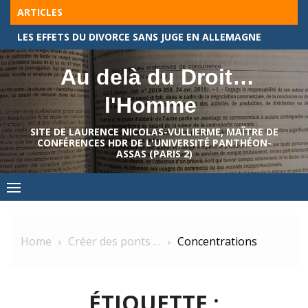
Skip
ARTICLES
to
À CHAQUE BRANCHE DU DROIT ALLEMAND, SON BECK-TEXTE !
content
Au delà du Droit…
l'Homme
SITE DE LAURENCE NICOLAS-VULLIERME, MAÎTRE DE
CONFÉRENCES HDR DE L'UNIVERSITÉ PANTHÉON-
ASSAS (PARIS 2)
Home
Créer des ponts …
Concentrations
ÉTIQUETTE :