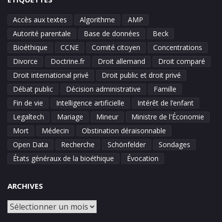
Accès aux textes
Algorithme
AMP
Autorité parentale
Base de données
Beck
Bioéthique
CCNE
Comité citoyen
Concentrations
Divorce
Doctrine.fr
Droit allemand
Droit comparé
Droit international privé
Droit public et droit privé
Débat public
Décision administrative
Famille
Fin de vie
Intelligence artificielle
Intérêt de l’enfant
Legaltech
Mariage
Mineur
Ministre de l'Économie
Mort
Médecin
Obstination déraisonnable
Open Data
Recherche
Schönfelder
Sondages
États généraux de la bioéthique
Évocation
ARCHIVES
Archives