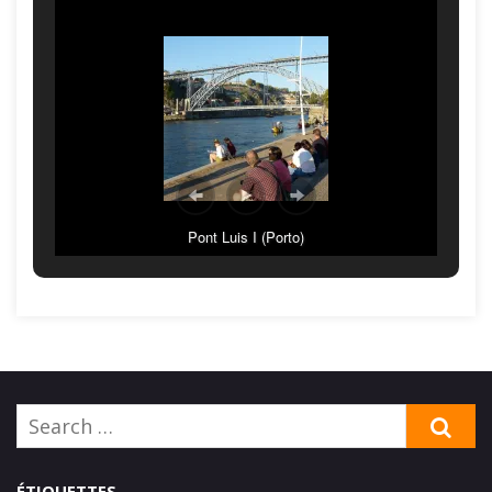
Pont Luis I (Porto)
Search
SE
for:
ÉTIQUETTES