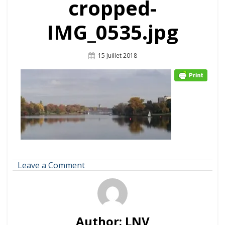
cropped-
IMG_0535.jpg
Posted
15 Juillet 2018
On
on
Leave a Comment
cropped-
IMG_0535.jpg
Author:
LNV