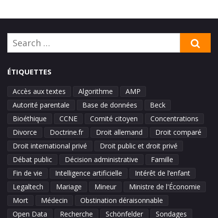
Search
SE
for:
ÉTIQUETTES
Accès aux textes
Algorithme
AMP
Autorité parentale
Base de données
Beck
Bioéthique
CCNE
Comité citoyen
Concentrations
Divorce
Doctrine.fr
Droit allemand
Droit comparé
Droit international privé
Droit public et droit privé
Débat public
Décision administrative
Famille
Fin de vie
Intelligence artificielle
Intérêt de l’enfant
Legaltech
Mariage
Mineur
Ministre de l'Économie
Mort
Médecin
Obstination déraisonnable
Open Data
Recherche
Schönfelder
Sondages