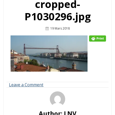
cropped-
P1030296.jpg
Posted
19 Mars 2018
On
on
Leave a Comment
cropped-
P1030296.jpg
Author:
LNV