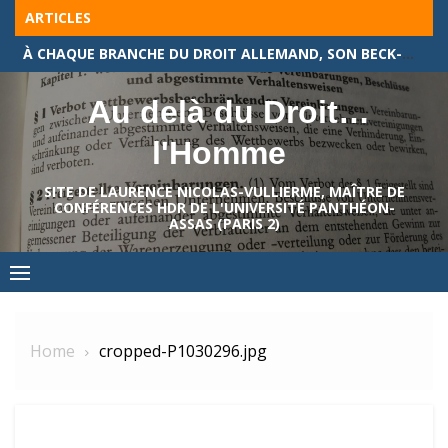
Skip
ARTICLES
to
À CHAQUE BRANCHE DU DROIT ALLEMAND, SON BECK-TEXTE !
content
Au delà du Droit…
l'Homme
SITE DE LAURENCE NICOLAS-VULLIERME, MAÎTRE DE
CONFÉRENCES HDR DE L'UNIVERSITÉ PANTHÉON-
ASSAS (PARIS 2)
Home
cropped-P1030296.jpg