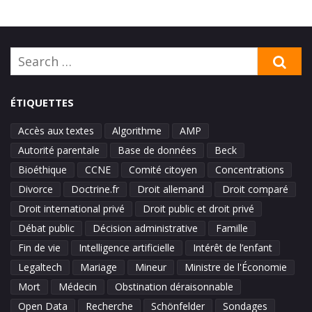
Search
SE
for:
ÉTIQUETTES
Accès aux textes
Algorithme
AMP
Autorité parentale
Base de données
Beck
Bioéthique
CCNE
Comité citoyen
Concentrations
Divorce
Doctrine.fr
Droit allemand
Droit comparé
Droit international privé
Droit public et droit privé
Débat public
Décision administrative
Famille
Fin de vie
Intelligence artificielle
Intérêt de l’enfant
Legaltech
Mariage
Mineur
Ministre de l'Économie
Mort
Médecin
Obstination déraisonnable
Open Data
Recherche
Schönfelder
Sondages