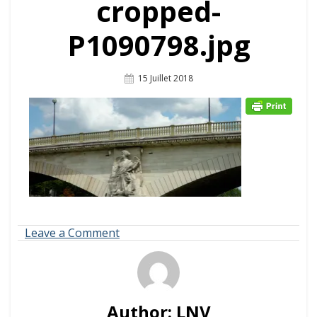
cropped-
P1090798.jpg
Posted
15 Juillet 2018
On
on
Leave a Comment
cropped-
P1090798.jpg
Author:
LNV