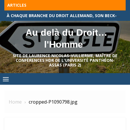
Skip
ARTICLES
to
À CHAQUE BRANCHE DU DROIT ALLEMAND, SON BECK-TEXTE !
content
Au delà du Droit…
l'Homme
SITE DE LAURENCE NICOLAS-VULLIERME, MAÎTRE DE
CONFÉRENCES HDR DE L'UNIVERSITÉ PANTHÉON-
ASSAS (PARIS 2)
Home
cropped-P1090798.jpg