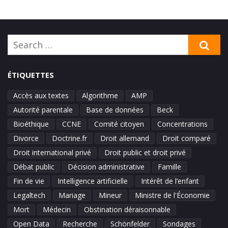
Search
SE
for:
ÉTIQUETTES
Accès aux textes
Algorithme
AMP
Autorité parentale
Base de données
Beck
Bioéthique
CCNE
Comité citoyen
Concentrations
Divorce
Doctrine.fr
Droit allemand
Droit comparé
Droit international privé
Droit public et droit privé
Débat public
Décision administrative
Famille
Fin de vie
Intelligence artificielle
Intérêt de l’enfant
Legaltech
Mariage
Mineur
Ministre de l'Économie
Mort
Médecin
Obstination déraisonnable
Open Data
Recherche
Schönfelder
Sondages