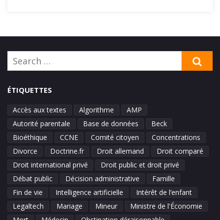
Search
SE
for:
ÉTIQUETTES
Accès aux textes
Algorithme
AMP
Autorité parentale
Base de données
Beck
Bioéthique
CCNE
Comité citoyen
Concentrations
Divorce
Doctrine.fr
Droit allemand
Droit comparé
Droit international privé
Droit public et droit privé
Débat public
Décision administrative
Famille
Fin de vie
Intelligence artificielle
Intérêt de l’enfant
Legaltech
Mariage
Mineur
Ministre de l'Économie
Mort
Médecin
Obstination déraisonnable