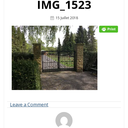
IMG_1523
Posted
15 Juillet 2018
On
on
Leave a Comment
IMG_1523