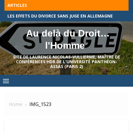
Skip
ARTICLES
to
À CHAQUE BRANCHE DU DROIT ALLEMAND, SON BECK-TEXTE !
content
Au delà du Droit…
l'Homme
SITE DE LAURENCE NICOLAS-VULLIERME, MAÎTRE DE
CONFÉRENCES HDR DE L'UNIVERSITÉ PANTHÉON-
ASSAS (PARIS 2)
Home
IMG_1523