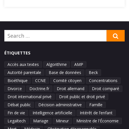
Search
SE
for:
ÉTIQUETTES
Accès aux textes
Algorithme
AMP
Autorité parentale
Base de données
Beck
Bioéthique
CCNE
Comité citoyen
Concentrations
Divorce
Doctrine.fr
Droit allemand
Droit comparé
Droit international privé
Droit public et droit privé
Débat public
Décision administrative
Famille
Fin de vie
Intelligence artificielle
Intérêt de l’enfant
Legaltech
Mariage
Mineur
Ministre de l'Économie
Mort
Médecin
Obstination déraisonnable