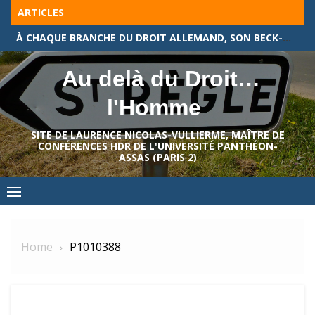
Skip
ARTICLES
to
À CHAQUE BRANCHE DU DROIT ALLEMAND, SON BECK-TEXTE !
content
Au delà du Droit…
l'Homme
SITE DE LAURENCE NICOLAS-VULLIERME, MAÎTRE DE
CONFÉRENCES HDR DE L'UNIVERSITÉ PANTHÉON-
ASSAS (PARIS 2)
Home
P1010388