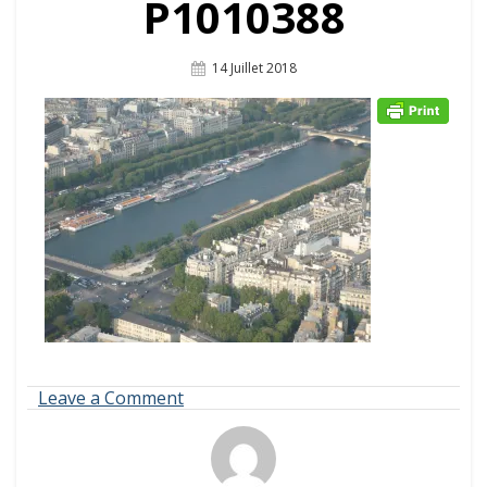
P1010388
Posted
14 Juillet 2018
On
on
Leave a Comment
P1010388