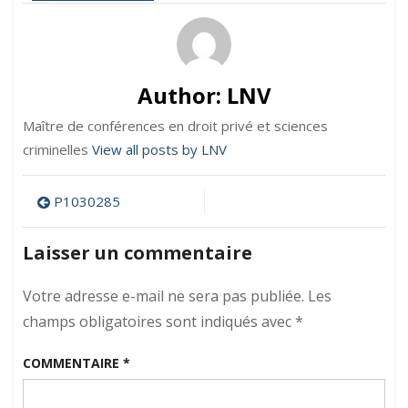
P1030285
Author:
LNV
Maître de conférences en droit privé et sciences
criminelles
View all posts by LNV
Navigation
P1030285
de
Laisser un commentaire
l’article
Votre adresse e-mail ne sera pas publiée.
Les
champs obligatoires sont indiqués avec
*
COMMENTAIRE
*