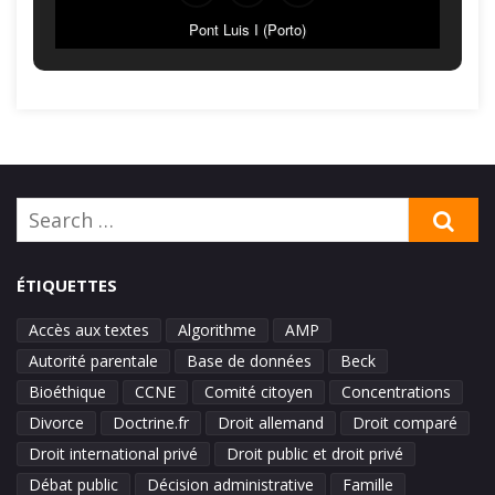
Pont Luis I (Porto)
Search
SE
for:
ÉTIQUETTES
Accès aux textes
Algorithme
AMP
Autorité parentale
Base de données
Beck
Bioéthique
CCNE
Comité citoyen
Concentrations
Divorce
Doctrine.fr
Droit allemand
Droit comparé
Droit international privé
Droit public et droit privé
Débat public
Décision administrative
Famille