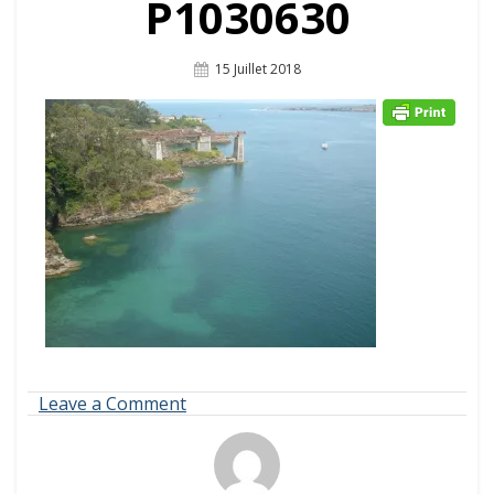
P1030630
Posted
15 Juillet 2018
On
on
Leave a Comment
P1030630