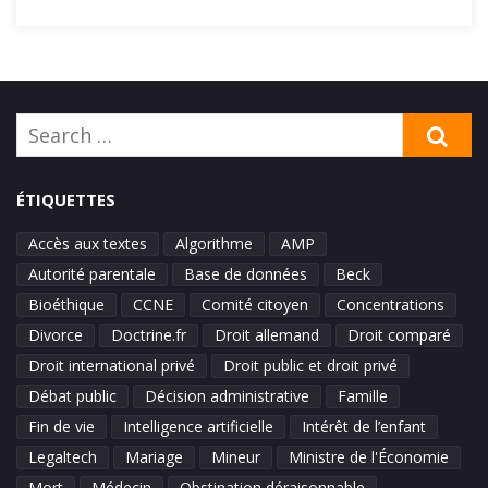
Search
SE
for:
ÉTIQUETTES
Accès aux textes
Algorithme
AMP
Autorité parentale
Base de données
Beck
Bioéthique
CCNE
Comité citoyen
Concentrations
Divorce
Doctrine.fr
Droit allemand
Droit comparé
Droit international privé
Droit public et droit privé
Débat public
Décision administrative
Famille
Fin de vie
Intelligence artificielle
Intérêt de l’enfant
Legaltech
Mariage
Mineur
Ministre de l'Économie
Mort
Médecin
Obstination déraisonnable