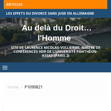
Skip
ARTICLES
to
À CHAQUE BRANCHE DU DROIT ALLEMAND, SON BECK-TEXTE !
content
Au delà du Droit…
l'Homme
SITE DE LAURENCE NICOLAS-VULLIERME, MAÎTRE DE
CONFÉRENCES HDR DE L'UNIVERSITÉ PANTHÉON-
ASSAS (PARIS 2)
Home
P1090821