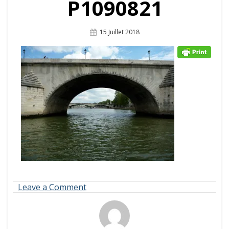
P1090821
Posted
15 Juillet 2018
On
on
Leave a Comment
P1090821