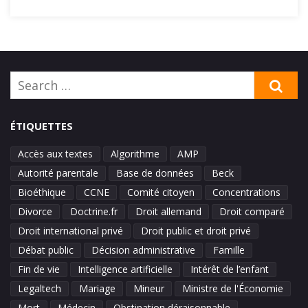
Search
SE
for:
ÉTIQUETTES
Accès aux textes
Algorithme
AMP
Autorité parentale
Base de données
Beck
Bioéthique
CCNE
Comité citoyen
Concentrations
Divorce
Doctrine.fr
Droit allemand
Droit comparé
Droit international privé
Droit public et droit privé
Débat public
Décision administrative
Famille
Fin de vie
Intelligence artificielle
Intérêt de l’enfant
Legaltech
Mariage
Mineur
Ministre de l'Économie
Mort
Médecin
Obstination déraisonnable